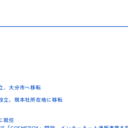
立、大分市へ移転
設立。現本社所在地に移転
に就任
ップ『
COSMEBOX
』開設、インターネット通販事業を