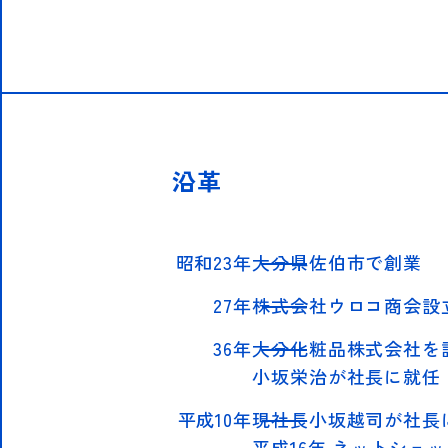
沿革
昭和23年
大分県佐伯市で創業
27年
株式会社ウロコ商会設
36年
大分化粧品株式会社を
小坂栄治が社長に就任
平成10年
現社長小坂越司が社長
平成16年 ネットショ