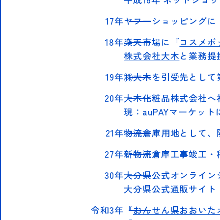
17年
ヤフーショッピングに
18年
楽天市場に『
コスメボ
株式会社大木
と業務提
19年
㈱大木を引受先として
20年
大木化粧品株式会社へ
現：auPAYマーケット
21年
物流倉庫用地として、
27年
新物流倉庫工事竣工・
30年
大分県公式オンライン
大分県公式通販サイト
令和3年
『
おんせん県おおいたオ